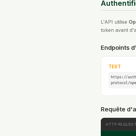
Authentif
L'API utilise
Op
token avant d'a
Endpoints d
TEST
https://aut
protocol/op
Requête d'a
HTTP REQUES