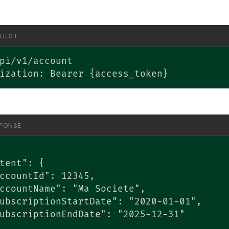
QUEST
pi/v1/account

ization: Bearer {access_token}
PONSE
tent": {

ccountId": 12345,

ccountName": "Ma Societe",

ubscriptionStartDate": "2020-01-01",

ubscriptionEndDate": "2025-12-31"
