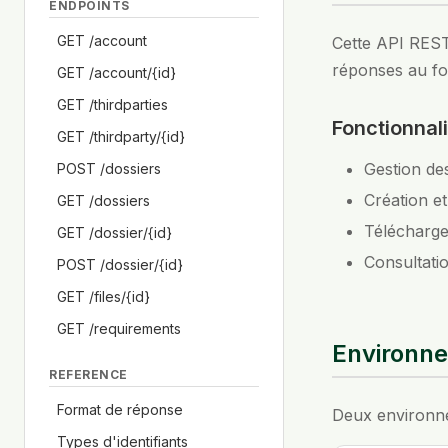
ENDPOINTS
GET /account
Cette API REST 
réponses au f
GET /account/
{id}
GET /thirdparties
Fonctionnali
GET /thirdparty/
{id}
Gestion des
POST /dossiers
Création et
GET /dossiers
Télécharge
GET /dossier/
{id}
Consultati
POST /dossier/
{id}
GET /files/
{id}
GET /requirements
Environn
REFERENCE
Format de réponse
Deux environnem
Types d'identifiants