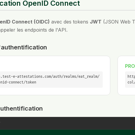
ication OpenID Connect
enID Connect (OIDC)
avec des tokens
JWT
(JSON Web Tok
ppeler les endpoints de l'API.
'authentification
PRO
h.test-e-attestations.com/auth/realms/eat_realm/
htt
enid-connect/token
col
uthentification
T