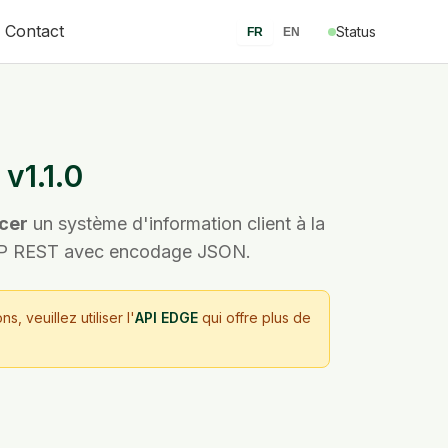
Contact
Status
FR
EN
v1.1.0
acer
un système d'information client à la
HTTP REST avec encodage JSON.
s, veuillez utiliser l'
API EDGE
qui offre plus de