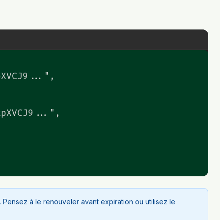
XVCJ9...",

pXVCJ9...",

Pensez à le renouveler avant expiration ou utilisez le