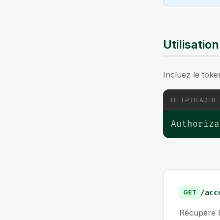
Utilisatio
Incluez le toke
HTTP HEADER
Authoriza
/acc
GET
Récupère l