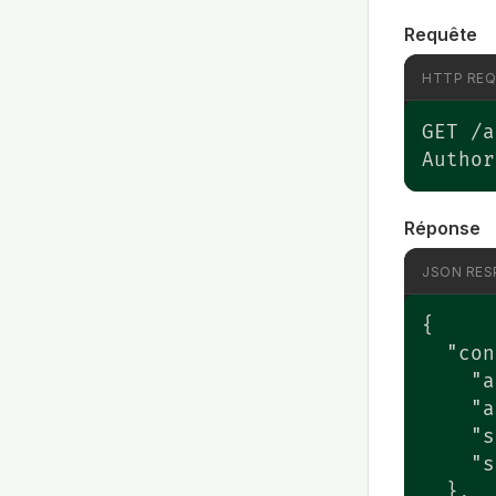
Requête
HTTP RE
GET /a
Author
Réponse
JSON RES
{

  "con
    "a
    "a
    "s
    "s
  },
