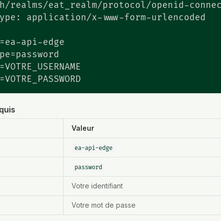
h/realms/eat_realm/protocol/openid-connec
ype: application/x-www-form-urlencoded

=ea-api-edge

pe=password

=VOTRE_USERNAME

=VOTRE_PASSWORD
quis
Valeur
ea-api-edge
password
Votre identifiant
Votre mot de passe