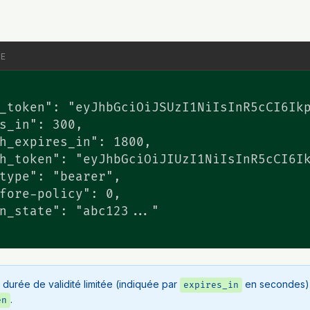
SE
_token": "eyJhbGciOiJSUzI1NiIsInR5cCI6Ikp
s_in": 300,

h_expires_in": 1800,

h_token": "eyJhbGciOiJIUzI1NiIsInR5cCI6Ik
type": "bearer",

fore-policy": 0,

n_state": "abc123..."

 durée de validité limitée (indiquée par
en secondes). 
expires_in
.
en