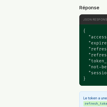
Réponse
JSON RESPON
{

  "access
  "expire
  "refres
  "refres
  "token_
  "not-be
  "sessio
}
Le token a une
refresh_tok