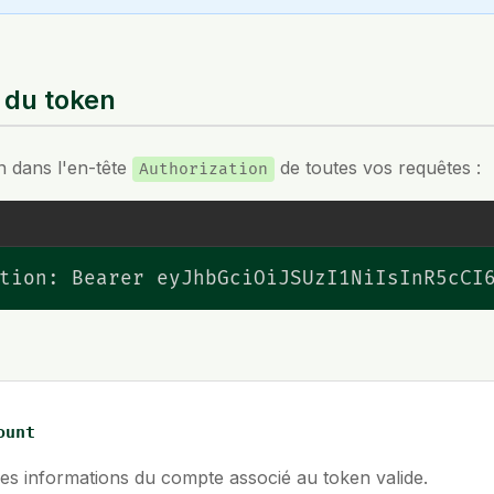
n du token
n dans l'en-tête
de toutes vos requêtes :
Authorization
tion: Bearer eyJhbGciOiJSUzI1NiIsInR5cCI
ount
es informations du compte associé au token valide.